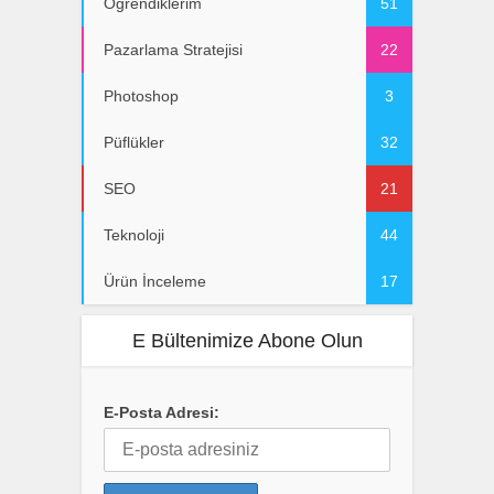
Öğrendiklerim
51
Pazarlama Stratejisi
22
Photoshop
3
Püflükler
32
SEO
21
Teknoloji
44
Ürün İnceleme
17
E Bültenimize Abone Olun
E-Posta Adresi: