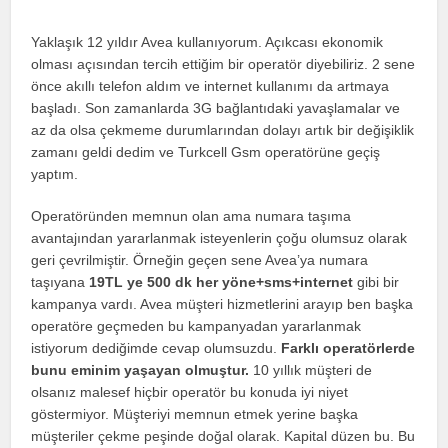
Yaklaşık 12 yıldır Avea kullanıyorum. Açıkcası ekonomik
olması açısından tercih ettiğim bir operatör diyebiliriz. 2 sene
önce akıllı telefon aldım ve internet kullanımı da artmaya
başladı. Son zamanlarda 3G bağlantıdaki yavaşlamalar ve
az da olsa çekmeme durumlarından dolayı artık bir değişiklik
zamanı geldi dedim ve Turkcell Gsm operatörüne geçiş
yaptım.
Operatöründen memnun olan ama numara taşıma
avantajından yararlanmak isteyenlerin çoğu olumsuz olarak
geri çevrilmiştir. Örneğin geçen sene Avea’ya numara
taşıyana
19TL ye 500 dk her yöne+sms+internet
gibi bir
kampanya vardı. Avea müşteri hizmetlerini arayıp ben başka
operatöre geçmeden bu kampanyadan yararlanmak
istiyorum dediğimde cevap olumsuzdu.
Farklı operatörlerde
bunu eminim yaşayan olmuştur.
10 yıllık müşteri de
olsanız malesef hiçbir operatör bu konuda iyi niyet
göstermiyor. Müşteriyi memnun etmek yerine başka
müşteriler çekme peşinde doğal olarak. Kapital düzen bu. Bu