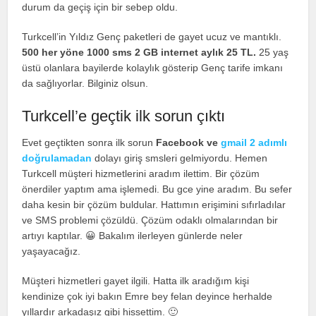
durum da geçiş için bir sebep oldu.
Turkcell’in Yıldız Genç paketleri de gayet ucuz ve mantıklı.
500 her yöne 1000 sms 2 GB internet aylık 25 TL.
25 yaş
üstü olanlara bayilerde kolaylık gösterip Genç tarife imkanı
da sağlıyorlar. Bilginiz olsun.
Turkcell’e geçtik ilk sorun çıktı
Evet geçtikten sonra ilk sorun
Facebook ve
gmail 2 adımlı
doğrulamadan
dolayı giriş smsleri gelmiyordu. Hemen
Turkcell müşteri hizmetlerini aradım ilettim. Bir çözüm
önerdiler yaptım ama işlemedi. Bu gce yine aradım. Bu sefer
daha kesin bir çözüm buldular. Hattımın erişimini sıfırladılar
ve SMS problemi çözüldü. Çözüm odaklı olmalarından bir
artıyı kaptılar. 😀 Bakalım ilerleyen günlerde neler
yaşayacağız.
Müşteri hizmetleri gayet ilgili. Hatta ilk aradığım kişi
kendinize çok iyi bakın Emre bey felan deyince herhalde
yıllardır arkadaşız gibi hissettim. 🙂